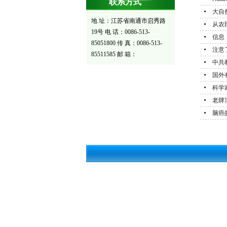
联系方式
大自
地 址：江苏省南通市启秀路
从农
19号 电 话：0086-513-
信息
85051800 传 真：0086-513-
注意
85511585 邮 箱：
中共
国外
科学
老牌
脑癌