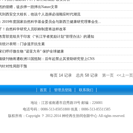
然的馈赠，徒步摔一跤摔出Nature文章
民到西安交大校长，他说个人选择必须顺应时代潮流
：2019年度国家自然科学基金委员会与新西兰健康研究理事会生...
了！自然科学研究人员职称制度将这样改革
教育部党组关于印发《“长江学者奖励计划”管理办法》的通知
有统计表明：门诊滥开抗生素
家们呼吁微生物 "诺亚方舟" 保护全球健康
顶级刊物将遭欧洲11国抵制：后年起禁止其资助研究登上CNS
的针对性局部干预
每页
14
记录
总共
58
记录
第一页
<<上一页
首页
管理员登陆
联系我们
地址：江苏省南通市启秀路19号 邮编：226001
电话号码：0086-513-85051800 传真：0086-513-85511585
版权所有：Copyright ？ 2012-2014 神经再生协同创新中心 All rights reserved.