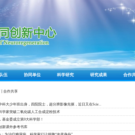
队伍
协同单位
科学研究
研究成果
合作
页
合作共享
中科大少年班出身，四院院士，超分辨影像先驱，近日又在Scie...
科学家突破二氧化碳人工合成淀粉技术
，基金委成立第9大科学部！
创新课外参考书库
ture：为治疗糖尿病，科学家们让细胞“改变身份”