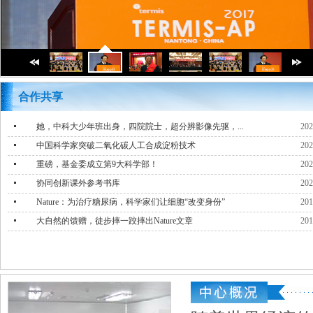
合作共享
她，中科大少年班出身，四院院士，超分辨影像先驱，...
202
中国科学家突破二氧化碳人工合成淀粉技术
202
重磅，基金委成立第9大科学部！
202
协同创新课外参考书库
202
Nature：为治疗糖尿病，科学家们让细胞“改变身份”
201
大自然的馈赠，徒步摔一跤摔出Nature文章
201