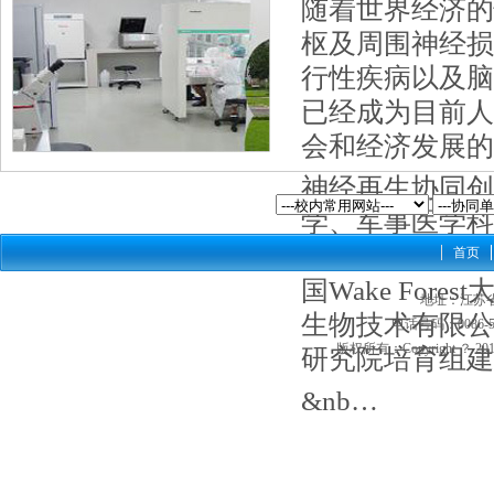
随着世界经济的
枢及周围神经损
行性疾病以及脑
已经成为目前人
会和经济发展的
神经再生协同创
学、军事医学科
研究所、华中科
首页
国Wake Fo
地址：江苏省
生物技术有限公
电话号码：0086-513
版权所有：Copyright ？ 2012
研究院培育组建
&nb…